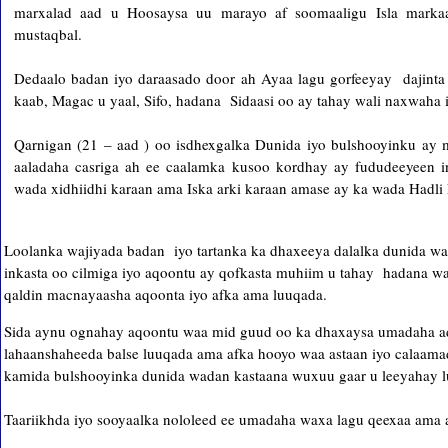
marxalad aad u Hoosaysa uu marayo af soomaaligu Isla markaan
mustaqbal.
Dedaalo badan iyo daraasado door ah Ayaa lagu gorfeeyay dajinta
kaab, Magac u yaal, Sifo, hadana Sidaasi oo ay tahay wali naxwaha
Qarnigan (21 – aad ) oo isdhexgalka Dunida iyo bulshooyinku ay
aaladaha casriga ah ee caalamka kusoo kordhay ay fududeeyeen 
wada xidhiidhi karaan ama Iska arki karaan amase ay ka wada Hadli 
Loolanka wajiyada badan iyo tartanka ka dhaxeeya dalalka dunida wa
inkasta oo cilmiga iyo aqoontu ay qofkasta muhiim u tahay hadana wax
qaldin macnayaasha aqoonta iyo afka ama luuqada.
Sida aynu ognahay aqoontu waa mid guud oo ka dhaxaysa umadaha adu
lahaanshaheeda balse luuqada ama afka hooyo waa astaan iyo calaama
kamida bulshooyinka dunida wadan kastaana wuxuu gaar u leeyahay l
Taariikhda iyo sooyaalka nololeed ee umadaha waxa lagu qeexaa ama a