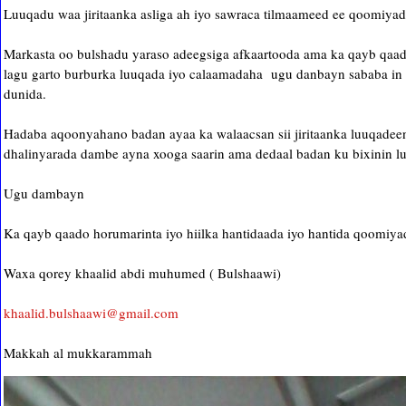
Luuqadu waa jiritaanka asliga ah iyo sawraca tilmaameed ee qoomiya
Markasta oo bulshadu yaraso adeegsiga afkaartooda ama ka qayb qaa
lagu garto burburka luuqada iyo calaamadaha ugu danbayn sababa in 
dunida.
Hadaba aqoonyahano badan ayaa ka walaacsan sii jiritaanka luuqad
dhalinyarada dambe ayna xooga saarin ama dedaal badan ku bixinin l
Ugu dambayn
Ka qayb qaado horumarinta iyo hiilka hantidaada iyo hantida qoomiyad
Waxa qorey khaalid abdi muhumed ( Bulshaawi)
khaalid.bulshaawi@gmail.com
Makkah al mukkarammah