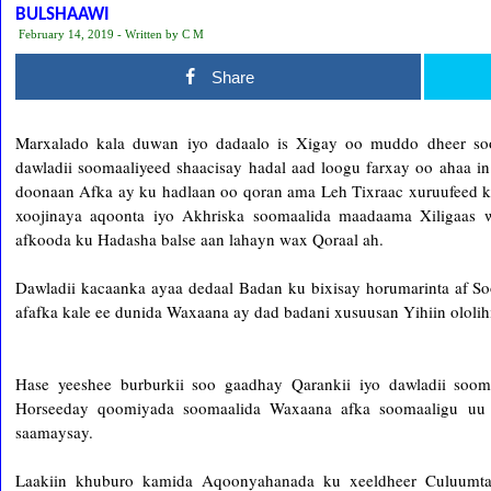
BULSHAAWI
February 14, 2019 - Written by C M
Share
Marxalado kala duwan iyo dadaalo is Xigay oo muddo dheer so
dawladii soomaaliyeed shaacisay hadal aad loogu farxay oo ahaa 
doonaan Afka ay ku hadlaan oo qoran ama Leh Tixraac xuruufeed 
xoojinaya aqoonta iyo Akhriska soomaalida maadaama Xiligaas 
afkooda ku Hadasha balse aan lahayn wax Qoraal ah.
Dawladii kacaanka ayaa dedaal Badan ku bixisay horumarinta af S
afafka kale ee dunida Waxaana ay dad badani xusuusan Yihiin ololihii
Hase yeeshee burburkii soo gaadhay Qarankii iyo dawladii soo
Horseeday qoomiyada soomaalida Waxaana afka soomaaligu uu 
saamaysay.
Laakiin khuburo kamida Aqoonyahanada ku xeeldheer Culuumta