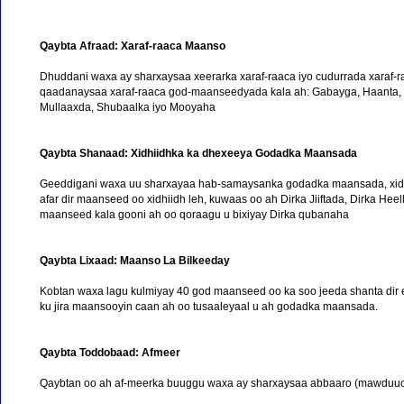
Qaybta Afraad: Xaraf-raaca Maanso
Dhuddani waxa ay sharxaysaa xeerarka xaraf-raaca iyo cudurrada xaraf-r
qaadanaysaa xaraf-raaca god-maanseedyada kala ah: Gabayga, Haanta, Sa
Mullaaxda, Shubaalka iyo Mooyaha
Qaybta Shanaad: Xidhiidhka ka dhexeeya Godadka Maansada
Geeddigani waxa uu sharxayaa hab-samaysanka godadka maansada, xidh
afar dir maanseed oo xidhiidh leh, kuwaas oo ah Dirka Jiiftada, Dirka He
maanseed kala gooni ah oo qoraagu u bixiyay Dirka qubanaha
Qaybta Lixaad: Maanso La Bilkeeday
Kobtan waxa lagu kulmiyay 40 god maanseed oo ka soo jeeda shanta dir
ku jira maansooyin caan ah oo tusaaleyaal u ah godadka maansada.
Qaybta Toddobaad: Afmeer
Qaybtan oo ah af-meerka buuggu waxa ay sharxaysaa abbaaro (mawduucyo