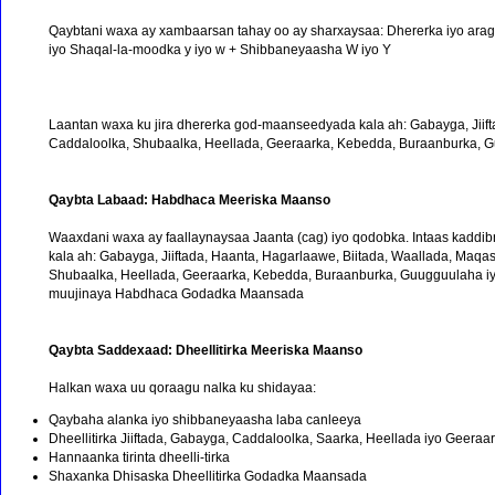
Qaybtani waxa ay xambaarsan tahay oo ay sharxaysaa: Dhererka iyo aragt
iyo Shaqal-la-moodka y iyo w + Shibbaneyaasha W iyo Y
Laantan waxa ku jira dhererka god-maanseedyada kala ah: Gabayga, Jiif
Caddaloolka, Shubaalka, Heellada, Geeraarka, Kebedda, Buraanburka, 
Qaybta Labaad: Habdhaca Meeriska Maanso
Waaxdani waxa ay faallaynaysaa Jaanta (cag) iyo qodobka. Intaas kadd
kala ah: Gabayga, Jiiftada, Haanta, Hagarlaawe, Biitada, Waallada, Maq
Shubaalka, Heellada, Geeraarka, Kebedda, Buraanburka, Guugguulaha 
muujinaya Habdhaca Godadka Maansada
Qaybta Saddexaad: Dheellitirka Meeriska Maanso
Halkan waxa uu qoraagu nalka ku shidayaa:
Qaybaha alanka iyo shibbaneyaasha laba canleeya
Dheellitirka Jiiftada, Gabayga, Caddaloolka, Saarka, Heellada iyo Geeraa
Hannaanka tirinta dheelli-tirka
Shaxanka Dhisaska Dheellitirka Godadka Maansada