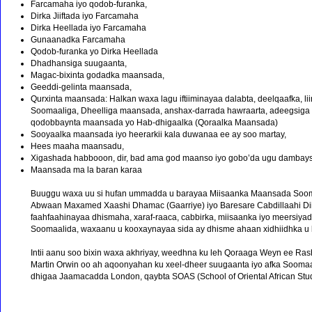
Farcamaha iyo qodob-furanka,
Dirka Jiiftada iyo Farcamaha
Dirka Heellada iyo Farcamaha
Gunaanadka Farcamaha
Qodob-furanka yo Dirka Heellada
Dhadhansiga suugaanta,
Magac-bixinta godadka maansada,
Geeddi-gelinta maansada,
Qurxinta maansada: Halkan waxa lagu iftiiminayaa dalabta, deelqaafka, lii
Soomaaliga, Dheelliga maansada, anshax-darrada hawraarta, adeegsiga
qodobbaynta maansada yo Hab-dhigaalka (Qoraalka Maansada)
Sooyaalka maansada iyo heerarkii kala duwanaa ee ay soo martay,
Hees maaha maansadu,
Xigashada habbooon, dir, bad ama god maanso iyo gobo’da ugu dambay
Maansada ma la baran karaa
Buuggu waxa uu si hufan ummadda u barayaa Miisaanka Maansada Sooma
Abwaan Maxamed Xaashi Dhamac (Gaarriye) iyo Baresare Cabdillaahi Dii
faahfaahinayaa dhismaha, xaraf-raaca, cabbirka, miisaanka iyo meersiya
Soomaalida, waxaanu u kooxaynayaa sida ay dhisme ahaan xidhiidhka u l
Intii aanu soo bixin waxa akhriyay, weedhna ku leh Qoraaga Weyn ee Ra
Martin Orwin oo ah aqoonyahan ku xeel-dheer suugaanta iyo afka Sooma
dhigaa Jaamacadda London, qaybta SOAS (School of Oriental African Stu