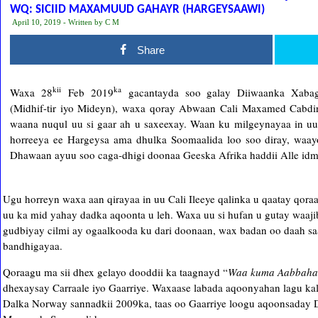
WQ: SICIID MAXAMUUD GAHAYR (HARGEYSAAWI)
April 10, 2019 - Written by C M
Share
kii
ka
Waxa 28
Feb 2019
gacantayda soo galay Diiwaanka Xabag
(Midhif-tir iyo Mideyn), waxa qoray Abwaan Cali Maxamed Cabdira
waana nuqul uu si gaar ah u saxeexay. Waan ku milgeynayaa in u
horreeya ee Hargeysa ama dhulka Soomaalida loo soo diray, waa
Dhawaan ayuu soo caga-dhigi doonaa Geeska Afrika haddii Alle idm
Ugu horreyn waxa aan qirayaa in uu Cali Ileeye qalinka u qaatay qoraa
uu ka mid yahay dadka aqoonta u leh. Waxa uu si hufan u gutay waaj
gudbiyay cilmi ay ogaalkooda ku dari doonaan, wax badan oo daah s
bandhigayaa.
Qoraagu ma sii dhex gelayo dooddii ka taagnayd “
Waa kuma Aabbaha
dhexaysay Carraale iyo Gaarriye. Waxaase labada aqoonyahan lagu ka
Dalka Norway sannadkii 2009ka, taas oo Gaarriye loogu aqoonsaday