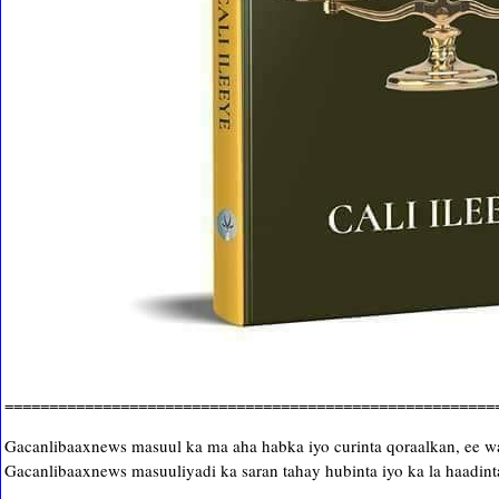
=======================================================
Gacanlibaaxnews masuul ka ma aha habka iyo curinta qoraalkan, ee waa
Gacanlibaaxnews masuuliyadi ka saran tahay hubinta iyo ka la haadinta