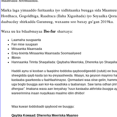
Maansada Soomaalida.
Marka laga yimaaddo furitaanka iyo xidhitaanka buugga sida Maamu
Hordhaca, Gogoldhiga, Raadraca (Ilaha Xigashada) iyo Soyaalka Qor
daabacday shirkadda Garanuug, waxaanu soo baxay gu’gan 2019ka.
Ibo-fur
Waxa uu ku bilaabmayaa
sharxaya:
Laamaha suugaanta
Fan mise suugaan
Miisaanka Maansada
Erey-bixinta Miisaanka Maansada Soomaaliyeed
Iftiimin
Hannaanka Tirinta Shaqallada: Qaybaha Meeriska, Dhererka iyo Shaqal
Haddii aynu si kooban u faaqidno toddoba qaybood/geeddi (cutub) ee 
sheegidda qayb kasta iyo ku-jreyaasheeda. Waayo, ka geyoon maynno h
kastaaba gaarkeeda u faahfaahinayso. Qormadani waa xiise-gelin, hammuu
uga bogto buugga aan kor-ka-xaadiska u taabanayo. Saw lama odhan jirin
dhergaa”.
Imakana waxa aan leeyahay
“ruux kastaaba akhriska buugga a
wareerinnina inaan nuqulkaas maalmo idiin dhiibo!
Waa kuwan toddobadii qaybood ee buuggu:
Qaybta Kowaad: Dhererka Meeriska Maanso