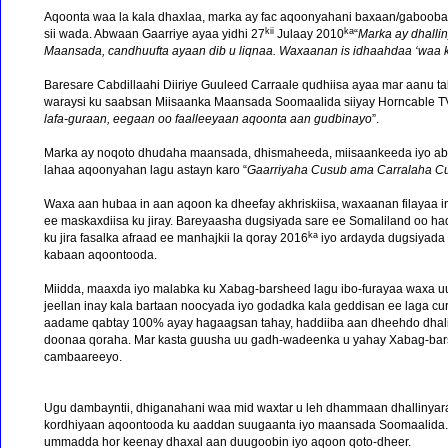
Aqoonta waa la kala dhaxlaa, marka ay fac aqoonyahani baxaan/gaboobaa
kii
ka
sii wada. Abwaan Gaarriye ayaa yidhi 27
Julaay 2010
“
Marka ay dhalli
Maansada, candhuufta ayaan dib u liqnaa. Waxaanan is idhaahdaa ‘waa k
Baresare Cabdillaahi Diiriye Guuleed Carraale qudhiisa ayaa mar aanu t
waraysi ku saabsan Miisaanka Maansada Soomaalida siiyay Horncable TV, 
lafa-guraan, eegaan oo faalleeyaan aqoonta aan gudbinayo
”.
Marka ay noqoto dhudaha maansada, dhismaheeda, miisaankeeda iyo abla
lahaa aqoonyahan lagu astayn karo “
Gaarriyaha Cusub ama Carralaha C
Waxa aan hubaa in aan aqoon ka dheefay akhriskiisa, waxaanan filayaa in
ee maskaxdiisa ku jiray. Bareyaasha dugsiyada sare ee Somaliland oo 
ka
ku jira fasalka afraad ee manhajkii la qoray 2016
iyo ardayda dugsiyada 
kabaan aqoontooda.
Miidda, maaxda iyo malabka ku Xabag-barsheed lagu ibo-furayaa waxa uu i
jeellan inay kala bartaan noocyada iyo godadka kala geddisan ee laga 
aadame qabtay 100% ayay hagaagsan tahay, haddiiba aan dheehdo dhaliil
doonaa qoraha. Mar kasta guusha uu gadh-wadeenka u yahay Xabag-bars
cambaareeyo.
Ugu dambayntii, dhiganahani waa mid waxtar u leh dhammaan dhallinya
kordhiyaan aqoontooda ku aaddan suugaanta iyo maansada Soomaalida. 
ummadda hor keenay dhaxal aan duugoobin iyo aqoon qoto-dheer.