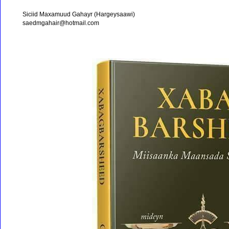
Siciid Maxamuud Gahayr (Hargeysaawi)
saedmgahair@hotmail.com