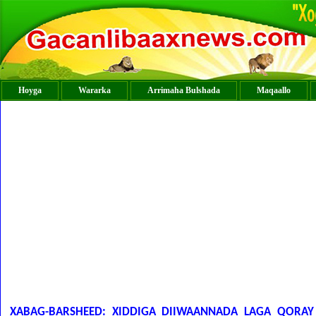
Hoyga
Wararka
Arrimaha Bulshada
Maqaallo
XABAG-BARSHEED: XIDDIGA DIIWAANNADA LAGA QORAY