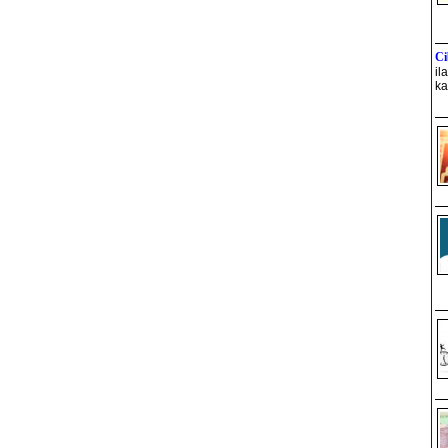
Ci
il
ka