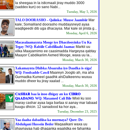
la sheegaa in la isticmaali jiray muddo 3000
(saddex kun) oo sano Nabi...
Tuesday, May 5, 2026
TALO DOORASHO – Qalinka: Muuse Jaambiir
Mar
kale; Somaliland doorasho muddaysneyd ayaa
waqtigeedii dib uga dhacaysa. Mar kale sii jirista g...
Monday, April 6, 2026
Macasalaamaynta Mooge iyo Dhacdooyinka Uu Ka
Tegay !WQ: Rabiile Cabdillaahi Jaamac
Markii uu
xilka Maayarnimo ee caasimadda Hargeysa qabtay
Maayor Cabdikariim Axmed Mooge, waxa uu la...
Monday, March 30, 2026
Xakamaynta Dhibka Abaaraha iyo Daadka is-xiga!
WQ: Foodcadde Cawil
Maareyn Joogto ah, ma aha
Gurmadka Kumeel gaadhk ahi​Dalkeennu wuxuu
muddo dheer ku jiray xaalad ...
Monday, March 30, 2026
𝐂𝐀𝐒𝐇𝐀𝐑 baa la inoo dhigay an ku 𝐂𝐈𝐁𝐑𝐎
𝐐𝐀𝐀𝐃𝐀𝐍𝐎. WQ: Maxamed Cali Bile
Wixii ku soo
maray cashar ayaa laga bartaa si aanay mar labaad
kuugu dhicin. 12 sanadood ka hor aya...
Tuesday, December 23, 2025
Yaa daaha dabadiisa ka murmaya? Qore: Dr-
Abdulqani Hussein Beder
Maqaalkani waxa uu
jihaynayaa hab dhaqanka waalidka ee fahamka