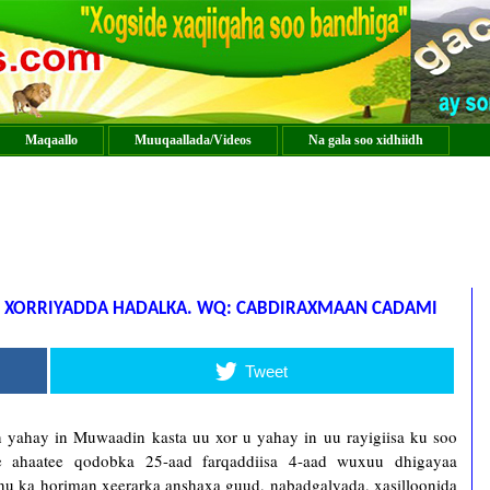
Maqaallo
Muuqaallada/Videos
Na gala soo xidhiidh
IN XORRIYADDA HADALKA. WQ: CABDIRAXMAAN CADAMI
Tweet
yahay in Muwaadin kasta uu xor u yahay in uu rayigiisa ku soo
e ahaatee qodobka 25-aad farqaddiisa 4-aad wuxuu dhigayaa
u ka horiman xeerarka anshaxa guud, nabadgalyada, xasilloonida