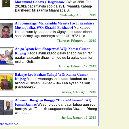
Maxamuud Gahayr (Hargeysaawi)
Waxa 28kii Feb
2019ka gacantayda soo galay Diiwaanka Xabag-
Barsheed: Miisaanka Maansada S...
Wednesday, April 10, 2019
Af Soomaaliga: Marxaladda Maanta Iyo Jiritaankiisa
Mustaqbalka. WQ: Khaalid Bulshaawi
Marxalado
kala duwan iyo dadaalo is Xigay oo muddo dheer
soo socday Ugu danbayn sanadkii 1972 kii a...
Thursday, February 14, 2019
Adiga Ayaan Kuu Shaqeeyaa! WQ: Xamse Cumar
Kujoog
Hadda ayuu kasoo galay shaqo iyo shirar
qaatay saacado dhawr ah, oo uu la galay qaar ka
mid ah Goli...
Thursday, February 14, 2019
Balaayo Loo Baahan Yahay! WQ: Xamse Cumar
Kujoog
Maalin wanaagsan, muddo kooban oo laba
bilood ku siman 04-Dec – 04- Feb ayaan halkan
(Facebook) k...
Tuesday, February 5, 2019
Abwaan Dheeg iyo Buugga “Dhaxal Abwaan”. WQ:
Faysal Jaamac
Weedho ugu danbayn lahaa aan soo
horreysiiyo: ‘Taariikh-suugaaneedka Abwaan Dheeg
waa daaqad ...
Sunday, January 13, 2019
re Wararka