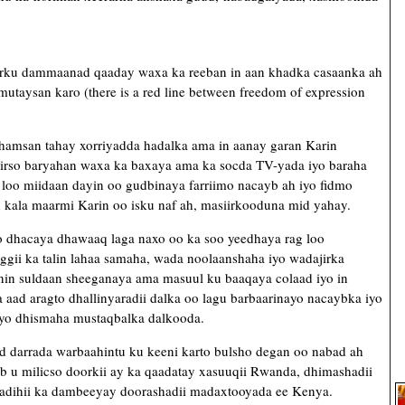
toorku dammaanad qaaday waxa ka reeban in aan khadka casaanka ah
utaysan karo (there is a red line between freedom of expression
hamsan tahay xorriyadda hadalka ama in aanay garan Karin
 fiirso baryahan waxa ka baxaya ama ka socda TV-yada iyo baraha
n loo miidaan dayin oo gudbinaya farriimo nacayb ah iyo fidmo
n kala maarmi Karin oo isku naf ah, masiirkooduna mid yahay.
 dhacaya dhawaaq laga naxo oo ka soo yeedhaya rag loo
ggii ka talin lahaa samaha, wada noolaanshaha iyo wadajirka
 nin suldaan sheeganaya ama masuul ku baaqaya colaad iyo in
 aad aragto dhallinyaradii dalka oo lagu barbaarinayo nacaybka iyo
iyo dhismaha mustaqbalka dalkooda.
 darrada warbaahintu ku keeni karto bulsho degan oo nabad ah
dib u milicso doorkii ay ka qaadatay xasuuqii Rwanda, dhimashadii
hadihii ka dambeeyay doorashadii madaxtooyada ee Kenya.