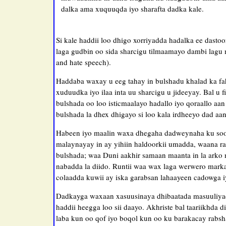
dalka ama xuquuqda iyo sharafta dadka kale.
Si kale haddii loo dhigo xorriyadda hadalka ee das
laga gudbin oo sida sharcigu tilmaamayo dambi lagu m
and hate speech).
Haddaba waxay u eeg tahay in bulshadu khalad ka fa
xuduudka iyo ilaa inta uu sharcigu u jideeyay. Bal u
bulshada oo loo isticmaalayo hadallo iyo qoraallo aa
bulshada la dhex dhigayo si loo kala irdheeyo dad aa
Habeen iyo maalin waxa dhegaha dadweynaha ku soo
malaynayay in ay yihiin haldoorkii umadda, waana ra
bulshada; waa Duni aakhir samaan maanta in la arko
nabadda la diido. Runtii waa wax laga werwero marka
colaadda kuwii ay iska garabsan lahaayeen cadowga 
Dadkayga waxaan xasuusinaya dhibaatada masuuliyad
haddii heegga loo sii daayo. Akhriste bal taariikhda 
laba kun oo qof iyo boqol kun oo ku barakacay rabs