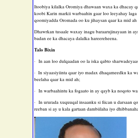
Itoobiya kilalka Oromiya dhawaan waxa ka dhacay qal
koobi Karin markii warbaahin gaar loo leeyahay laga
qoomiyadda Oromada oo ku jihaysan qaar ka mid ah
Dhawrkan tusaale waxay inagu baraarujinayaan in 
badan ee ka dhacaya dalalka hareereheena.
Talo Bixin
· In aan loo dulqaadan oo la iska qabto sharwadeyaa
· In siyaasiyiinta qaar iyo madax dhaqameedku ka w
beelaha qaar ka mid ah;
· In warbaahintu ka fogaato in ay qayb ka noqoto w
· In ururada xuquuqal insaanku si fiican u darsaan 
reeban si ay u kala gartaan dambiilaha iyo dhibbanaha