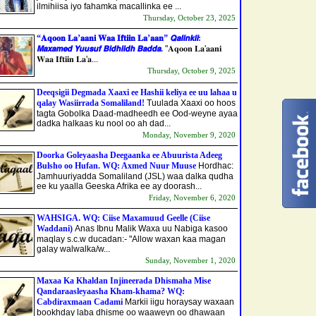
ilmihiisa iyo fahamka macallinka ee ...
Thursday, October 23, 2025
“𝐀𝐪𝐨𝐨𝐧 𝐋𝐚’𝐚𝐚𝐧𝐢 𝐖𝐚𝐚 𝐈𝐟𝐭𝐢𝐢𝐧 𝐋𝐚’𝐚𝐚𝐧” 𝙌𝙖𝙡𝙞𝙣𝙠𝙞𝙞:
𝙈𝙖𝙭𝙖𝙢𝙚𝙙 𝙔𝙪𝙪𝙨𝙪𝙛 𝘽𝙞𝙙𝙝𝙞𝙞𝙙𝙝 𝘽𝙖𝙙𝙙𝙖.
"𝐀𝐪𝐨𝐨𝐧 𝐋𝐚'𝐚𝐚𝐧𝐢
𝐖𝐚𝐚 𝐈𝐟𝐭𝐢𝐢𝐧 𝐋𝐚'𝐚...
Thursday, October 9, 2025
Deeqsigii Degmada Xaaxi ee Hashii keliya ee uu lahaa u
qalay Wasiirrada Somaliland!
Tuulada Xaaxi oo hoos
tagta Gobolka Daad-madheedh ee Ood-weyne ayaa
dadka halkaas ku nool oo ah dad...
Monday, November 9, 2020
Doorka Goleyaasha Deegaanka ee Abuurista Adeeg
Bulsho oo Hufan. WQ: Axmed Nuur Muuse
Hordhac:
Jamhuuriyadda Somaliland (JSL) waa dalka qudha
ee ku yaalla Geeska Afrika ee ay doorash...
Friday, November 6, 2020
WAHSIGA. WQ: Ciise Maxamuud Geelle (Ciise
Waddani)
Anas Ibnu Malik Waxa uu Nabiga kasoo
maqlay s.c.w ducadan:- "Allow waxan kaa magan
galay walwalka/w...
Sunday, November 1, 2020
Maxaa Ka Khaldan Injineerada Dhismaha Mise
Qandaraasleyaasha Kham-khama? WQ:
Cabdiraxmaan Cadami
Markii iigu horaysay waxaan
bookhday laba dhisme oo waaweyn oo dhawaan