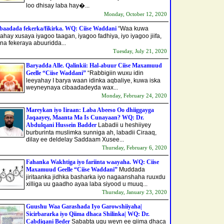
loo dhisay laba hay�...
Monday, October 12, 2020
baadada fekerka/fikirka. WQ: Ciise Waddani
“Waa kuwa
aahay xusaya iyagoo taagan, iyagoo fadhiya, iyo iyagoo jiifa,
na fekeraya abuuridda...
Tuesday, July 21, 2020
Baryadda Alle. Qalinkii: Hal-abuur Ciise Maxamuud
Geelle “Ciise Waddani”
“Rabbigiin wuxu idin
leeyahay I barya waan idinka aqbaliye, kuwa iska
weyneynaya cibaadadeyda wax...
Monday, February 24, 2020
Mareykan iyo Iiraan: Laba Abeeso Oo dhiiggayga
Jaqaayey, Maanta Ma Is Cunayaan? WQ: Dr.
Abdulqani Hussein Badder
Labadii u heshiiyey
burburinta muslimka sunniga ah, labadii Ciraaq,
dilay ee deldelay Saddaam Xusee...
Thursday, February 6, 2020
Fahanka Wakhtiga iyo fariinta waayaha. WQ: Ciise
Maxamuud Geelle “Ciise Waddani”
Muddada
jiritaanka jidhka basharka iyo nagaanshaha ruuxdu
xilliga uu gaadho ayaa laba siyood u muuq...
Thursday, January 23, 2020
Guushu Waa Garashada Iyo Garowshiiyaha|
Sicirbararka iyo Qiima dhaca Shilinka| WQ: Dr.
Cabdiqani Beder
Sababta ugu weyn ee qiima dhaca