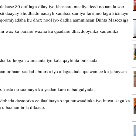
alaase 80 qof lagu dilay iyo khasaare maaliyadeed oo aan la soo
 sii daayay khudbado nacayb xambaarsan iyo farriimo lagu kicinayo
 qoomiyadaha ku dhex nool iyo dadka aamminsan Diinta Maseexiga.
aynu wax ka barano waxna ku qaadano dhacdooyinka xanuunka
sha ku foogan xumaanta iyo kala qaybinta bulshada;
aantoobaan xaalad abuurka iyo aflagaadada qaawan ee ku jahaysan
ax kasta oo saamayn ku yeelan kara nabadgalyada;
qodobada dastoorka ee ilaalinaya xaqa muwaadinka iyo kuwa isaga ka
 u baahan in la difaaco.