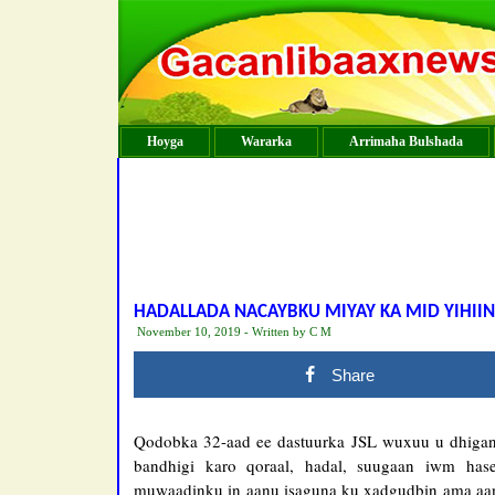
Hoyga
Wararka
Arrimaha Bulshada
HADALLADA NACAYBKU MIYAY KA MID YIHI
November 10, 2019 - Written by C M
Share
Qodobka 32-aad ee dastuurka JSL wuxuu u dhigan 
bandhigi karo qoraal, hadal, suugaan iwm has
muwaadinku in aanu isaguna ku xadgudbin ama aan