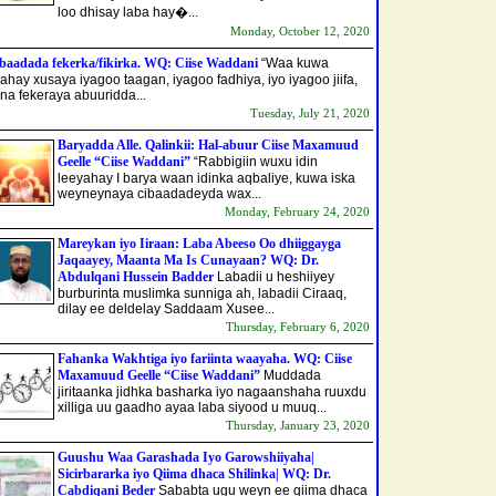
loo dhisay laba hay�...
Monday, October 12, 2020
baadada fekerka/fikirka. WQ: Ciise Waddani
“Waa kuwa
aahay xusaya iyagoo taagan, iyagoo fadhiya, iyo iyagoo jiifa,
na fekeraya abuuridda...
Tuesday, July 21, 2020
Baryadda Alle. Qalinkii: Hal-abuur Ciise Maxamuud
Geelle “Ciise Waddani”
“Rabbigiin wuxu idin
leeyahay I barya waan idinka aqbaliye, kuwa iska
weyneynaya cibaadadeyda wax...
Monday, February 24, 2020
Mareykan iyo Iiraan: Laba Abeeso Oo dhiiggayga
Jaqaayey, Maanta Ma Is Cunayaan? WQ: Dr.
Abdulqani Hussein Badder
Labadii u heshiiyey
burburinta muslimka sunniga ah, labadii Ciraaq,
dilay ee deldelay Saddaam Xusee...
Thursday, February 6, 2020
Fahanka Wakhtiga iyo fariinta waayaha. WQ: Ciise
Maxamuud Geelle “Ciise Waddani”
Muddada
jiritaanka jidhka basharka iyo nagaanshaha ruuxdu
xilliga uu gaadho ayaa laba siyood u muuq...
Thursday, January 23, 2020
Guushu Waa Garashada Iyo Garowshiiyaha|
Sicirbararka iyo Qiima dhaca Shilinka| WQ: Dr.
Cabdiqani Beder
Sababta ugu weyn ee qiima dhaca