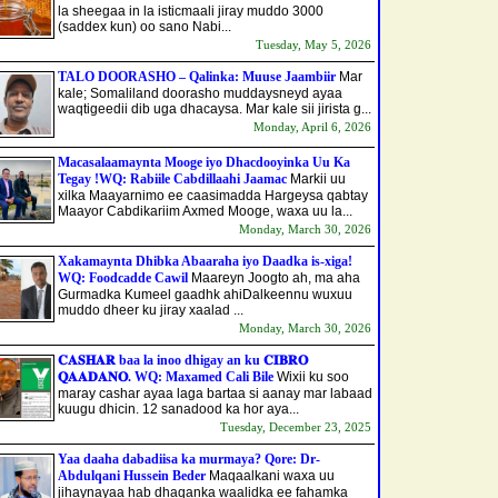
la sheegaa in la isticmaali jiray muddo 3000
(saddex kun) oo sano Nabi...
Tuesday, May 5, 2026
TALO DOORASHO – Qalinka: Muuse Jaambiir
Mar
kale; Somaliland doorasho muddaysneyd ayaa
waqtigeedii dib uga dhacaysa. Mar kale sii jirista g...
Monday, April 6, 2026
Macasalaamaynta Mooge iyo Dhacdooyinka Uu Ka
Tegay !WQ: Rabiile Cabdillaahi Jaamac
Markii uu
xilka Maayarnimo ee caasimadda Hargeysa qabtay
Maayor Cabdikariim Axmed Mooge, waxa uu la...
Monday, March 30, 2026
Xakamaynta Dhibka Abaaraha iyo Daadka is-xiga!
WQ: Foodcadde Cawil
Maareyn Joogto ah, ma aha
Gurmadka Kumeel gaadhk ahi​Dalkeennu wuxuu
muddo dheer ku jiray xaalad ...
Monday, March 30, 2026
𝐂𝐀𝐒𝐇𝐀𝐑 baa la inoo dhigay an ku 𝐂𝐈𝐁𝐑𝐎
𝐐𝐀𝐀𝐃𝐀𝐍𝐎. WQ: Maxamed Cali Bile
Wixii ku soo
maray cashar ayaa laga bartaa si aanay mar labaad
kuugu dhicin. 12 sanadood ka hor aya...
Tuesday, December 23, 2025
Yaa daaha dabadiisa ka murmaya? Qore: Dr-
Abdulqani Hussein Beder
Maqaalkani waxa uu
jihaynayaa hab dhaqanka waalidka ee fahamka