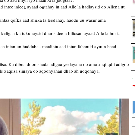
a oo aad miyir iyo maanba la joogtaa?.
id intee inleeg ayaad ogtahay in aad Alle la hadlaysid oo Allena uu
antaa qofka aad shirka la leedahay, haddii uu wasiir ama
keligaa ku tukunaysid dhar sidee u bilicsan ayaad Alle la hor is
a intan un haddaba . maalinta aad intan fahantid ayuun baad
isa. Ka dibna doorashada adigaa yeelayana oo ama xaqiiqdii adigoo
le xaqiisa siinaya oo aqoonyahan dhab ah noqonaya.