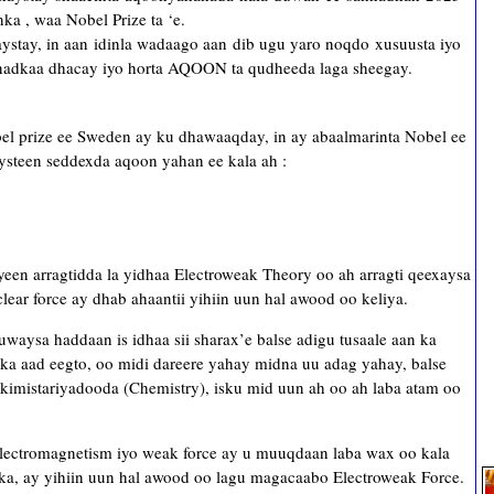
ka , waa Nobel Prize ta ‘e.
ystay, in aan idinla wadaago aan dib ugu yaro noqdo xusuusta iyo
annadkaa dhacay iyo horta AQOON ta qudheeda laga sheegay.
el prize ee Sweden ay ku dhawaaqday, in ay abaalmarinta Nobel ee
aysteen seddexda aqoon yahan ee kala ah :
een arragtidda la yidhaa Electroweak Theory oo ah arragti qeexaysa
ear force ay dhab ahaantii yihiin uun hal awood oo keliya.
ysa haddaan is idhaa sii sharax’e balse adigu tusaale aan ka
ka aad eegto, oo midi dareere yahay midna uu adag yahay, balse
imistariyadooda (Chemistry), isku mid uun ah oo ah laba atam oo
electromagnetism iyo weak force ay u muuqdaan laba wax oo kala
ka, ay yihiin uun hal awood oo lagu magacaabo Electroweak Force.