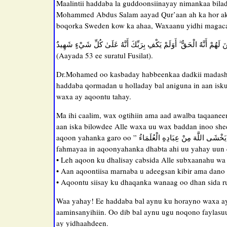
Maalintii haddaba la guddoonsiinayay nimankaa bil
Mohammed Abdus Salam aayad Qur’aan ah ka hor akh
boqorka Sweden kow ka ahaa, Waxaanu yidhi magaca 
لَهُمْ أَنَّهُ الْحَقُّ ۗ أَوَلَمْ يَكْفِ بِرَبِّكَ أَنَّهُ عَلَىٰ كُلِّ شَيْءٍ شَهِيدٌ
(Aayada 53 ee suratul Fusilat).
Dr.Mohamed oo kasbaday habbeenkaa dadkii madasha
haddaba qormadan u holladay bal aniguna in aan isku
waxa ay aqoontu tahay.
Ma ihi caalim, wax ogtihiin ama aad awalba taqaaneen
aan iska bilowdee Alle waxa uu wax baddan inoo shee
aqoon yahanka garo oo ” نَّمَا يَخْشَى اللَّهَ مِنْ عِبَادِهِ الْعُلَمَاءُ surah Faatir aayada 28 aad” , oo macnaha aayaddan waxaa laga
fahmayaa in aqoonyahanka dhabta ahi uu yahay uun 
• Leh aqoon ku dhalisay cabsida Alle subxaanahu wa t
• Aan aqoontiisa marnaba u adeegsan kibir ama dano 
• Aqoontu siisay ku dhaqanka wanaag oo dhan sida r
Waa yahay! Ee haddaba bal aynu ku horayno waxa ay 
aaminsanyihiin. Oo dib bal aynu ugu noqono faylasuu
ay yidhaahdeen.