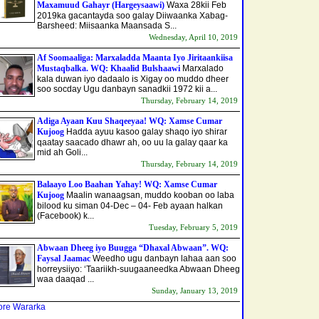
Maxamuud Gahayr (Hargeysaawi)
Waxa 28kii Feb
2019ka gacantayda soo galay Diiwaanka Xabag-
Barsheed: Miisaanka Maansada S...
Wednesday, April 10, 2019
Af Soomaaliga: Marxaladda Maanta Iyo Jiritaankiisa
Mustaqbalka. WQ: Khaalid Bulshaawi
Marxalado
kala duwan iyo dadaalo is Xigay oo muddo dheer
soo socday Ugu danbayn sanadkii 1972 kii a...
Thursday, February 14, 2019
Adiga Ayaan Kuu Shaqeeyaa! WQ: Xamse Cumar
Kujoog
Hadda ayuu kasoo galay shaqo iyo shirar
qaatay saacado dhawr ah, oo uu la galay qaar ka
mid ah Goli...
Thursday, February 14, 2019
Balaayo Loo Baahan Yahay! WQ: Xamse Cumar
Kujoog
Maalin wanaagsan, muddo kooban oo laba
bilood ku siman 04-Dec – 04- Feb ayaan halkan
(Facebook) k...
Tuesday, February 5, 2019
Abwaan Dheeg iyo Buugga “Dhaxal Abwaan”. WQ:
Faysal Jaamac
Weedho ugu danbayn lahaa aan soo
horreysiiyo: ‘Taariikh-suugaaneedka Abwaan Dheeg
waa daaqad ...
Sunday, January 13, 2019
re Wararka