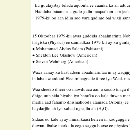
ku guulaystay bilada aqoonta ee caanka ka ah aduun
Haddaba intaanan u gudo gelin maqaalkan aan jecla
1979-kii oo aan idiin soo yara qadimo bal wixii s
15 Oktoobar 1979-kii ayaa guddida abaalmarinta Nob
fisigiska (Physics) ee sannadkaa 1979-kii ay ku guul
● Mohammad Abdus Salam (Pakistani)
● Sheldon Lee Glashow (American)
● Steven Weinberg (American)
Waxa aanay ku kasbadeen abaalmarintaa in ay xaqiijiy
in laba awoodood Electromagnetic force iyo Weak nucl
Waa sheeko dheer oo mawduuca aan u socdo inaga duwa
dhigo uun sida biyaha iyo barafka oo kala duwan mar
marka aad fahanto dhismahooda atamada (Atoms) ee k
haydarjiin ah iyo xabad ogsajiin ah (H₂O).
Sidaas oo kale ayay nimankaasi heleen in xoogagga 
duwan, lbalse marka la eego xagga hoose ee physics-