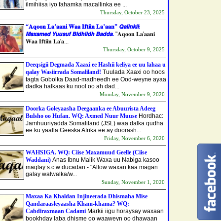
ilmihiisa iyo fahamka macallinka ee ...
Thursday, October 23, 2025
“𝐀𝐪𝐨𝐨𝐧 𝐋𝐚’𝐚𝐚𝐧𝐢 𝐖𝐚𝐚 𝐈𝐟𝐭𝐢𝐢𝐧 𝐋𝐚’𝐚𝐚𝐧” 𝙌𝙖𝙡𝙞𝙣𝙠𝙞𝙞:
𝙈𝙖𝙭𝙖𝙢𝙚𝙙 𝙔𝙪𝙪𝙨𝙪𝙛 𝘽𝙞𝙙𝙝𝙞𝙞𝙙𝙝 𝘽𝙖𝙙𝙙𝙖.
"𝐀𝐪𝐨𝐨𝐧 𝐋𝐚'𝐚𝐚𝐧𝐢
𝐖𝐚𝐚 𝐈𝐟𝐭𝐢𝐢𝐧 𝐋𝐚'𝐚...
Thursday, October 9, 2025
Deeqsigii Degmada Xaaxi ee Hashii keliya ee uu lahaa u
qalay Wasiirrada Somaliland!
Tuulada Xaaxi oo hoos
tagta Gobolka Daad-madheedh ee Ood-weyne ayaa
dadka halkaas ku nool oo ah dad...
Monday, November 9, 2020
Doorka Goleyaasha Deegaanka ee Abuurista Adeeg
Bulsho oo Hufan. WQ: Axmed Nuur Muuse
Hordhac:
Jamhuuriyadda Somaliland (JSL) waa dalka qudha
ee ku yaalla Geeska Afrika ee ay doorash...
Friday, November 6, 2020
WAHSIGA. WQ: Ciise Maxamuud Geelle (Ciise
Waddani)
Anas Ibnu Malik Waxa uu Nabiga kasoo
maqlay s.c.w ducadan:- "Allow waxan kaa magan
galay walwalka/w...
Sunday, November 1, 2020
Maxaa Ka Khaldan Injineerada Dhismaha Mise
Qandaraasleyaasha Kham-khama? WQ:
Cabdiraxmaan Cadami
Markii iigu horaysay waxaan
bookhday laba dhisme oo waaweyn oo dhawaan