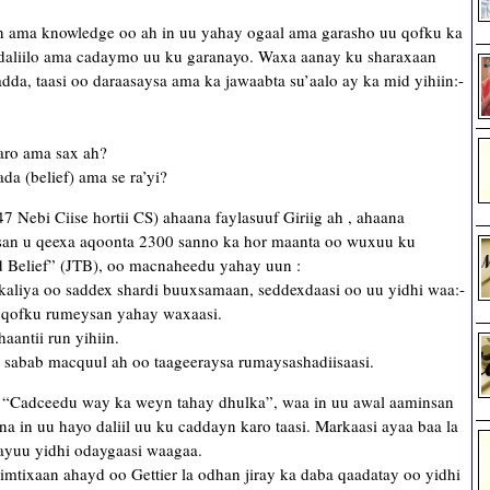
n ama knowledge oo ah in uu yahay ogaal ama garasho uu qofku ka
 daliilo ama cadaymo uu ku garanayo. Waxa aanay ku sharaxaan
dda, taasi oo daraasaysa ama ka jawaabta su’aalo ay ka mid yihiin:-
aro ama sax ah?
a (belief) ama se ra’yi?
 Nebi Ciise hortii CS) ahaana faylasuuf Giriig ah , ahaana
amsan u qeexa aqoonta 2300 sanno ka hor maanta oo wuxuu ku
nd Belief” (JTB), oo macnaheedu yahay uun :
kaliya oo saddex shardi buuxsamaan, seddexdaasi oo uu yidhi waa:-
n qofku rumeysan yahay waxaasi.
antii run yihiin.
ma sabab macquul ah oo taageeraysa rumaysashadiisaasi.
o “Cadceedu way ka weyn tahay dhulka”, waa in uu awal aaminsan
a in uu hayo daliil uu ku caddayn karo taasi. Markaasi ayaa baa la
ayuu yidhi odaygaasi waagaa.
mtixaan ahayd oo Gettier la odhan jiray ka daba qaadatay oo yidhi