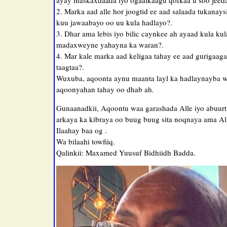
ayay maskaxdaada iyo ogaalkaagu qofkaa u soo jeeda
2. Marka aad alle hor joogtid ee aad salaada tukanays
kuu jawaabayo oo uu kula hadlayo?.
3. Dhar ama lebis iyo bilic caynkee ah ayaad kula kul
madaxweyne yahayna ka waran?.
4. Mar kale marka aad keligaa tahay ee aad gurigaaga 
taagtaa?.
Wuxuba, aqoonta aynu maanta layl ka hadlaynayba wa
aqoonyahan tahay oo dhab ah.
Gunaanadkii, Aqoontu waa garashada Alle iyo abuurti
arkaya ka kibraya oo buug buug sita noqnaya ama Al
Ilaahay baa og .
Wa bilaahi towfiiq.
Qalinkii: Maxamed Yuusuf Bidhiidh Badda.