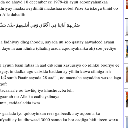
adda oo ahayd 10 december ee 1979-kii ayuu aqoonyahankaa
riyay madaxweydiintii madashaa nobol Prize ka iskugu timid oo
Alle dabadii:
سَنُرِيهِمْ آيَاتِنَا فِي الْآفَاقِ وَفِي أَنفُسِهِمْ حَتَّىٰ يَتَبَيَّنَ 
 fadhiyay dhegahoodu, aayada uu soo qaatay aawadeed ayaan
 dayo in aan idinku (dhalinyarada aqoonyahanka ah) soo jeediyo
 ayuun baan rabaa in aad dib idiin xasuusiyo oo idinku booriyo ee
gay, in dadka ugu cabsida baddan ay yihiin kuwa cilmiga leh
qof:
acaalaa’e oo tawfiiq iyo khushuucba leh.
gaar ah oo Alle ka cadhaysiinaya.
unta, caddaaladda iwm.
gaalada iyo qolooyinkan reer galbeedku ay aqoonta ka
fyadii ay ku dhowaad 3000 sanno ka hor caqliga bidi jireen waxa