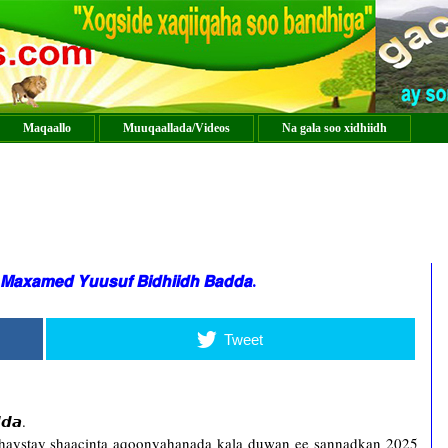
Maqaallo
Muuqaallada/Videos
Na gala soo xidhiidh
: 𝙈𝙖𝙭𝙖𝙢𝙚𝙙 𝙔𝙪𝙪𝙨𝙪𝙛 𝘽𝙞𝙙𝙝𝙞𝙞𝙙𝙝 𝘽𝙖𝙙𝙙𝙖.
Tweet
𝙙𝙖.
aystay shaacinta aqoonyahanada kala duwan ee sannadkan 2025