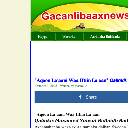
Hoyga
Wararka
Arrimaha Bulshada
“𝐀𝐪𝐨𝐨𝐧 𝐋𝐚’𝐚𝐚𝐧𝐢 𝐖𝐚𝐚 𝐈𝐟𝐭𝐢𝐢𝐧 𝐋𝐚’𝐚𝐚𝐧” 𝙌𝙖𝙡𝙞𝙣𝙠𝙞
October 9, 2025 - Written by maamule
Share
“𝐀𝐪𝐨𝐨𝐧 𝐋𝐚’𝐚𝐚𝐧𝐢 𝐖𝐚𝐚 𝐈𝐟𝐭𝐢𝐢𝐧 𝐋𝐚’𝐚𝐚𝐧”
𝙌𝙖𝙡𝙞𝙣𝙠𝙞𝙞: 𝙈𝙖𝙭𝙖𝙢𝙚𝙙 𝙔𝙪𝙪𝙨𝙪𝙛 𝘽𝙞𝙙𝙝𝙞𝙞𝙙𝙝 𝘽𝙖
Ayaamahanba waxa tv ga qaranka dalkan Sweden h