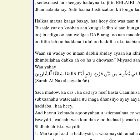
, sedexdaasi uu sheegay hadayna ku jirin RELAIBILA
dhantaalantahay. Sidii baana Justification kii loogu l
Halkaa maxaa kaaga baxay, haa heey dee waa taan u 
Tusaale yar oo kooban aan kuugu ladho si aan kuugu
oo) in adiga oo aan weligaa DAB arag, oo aan maqal
oo iftiin leh oo haddana kulul oo haddii u uku taab
Waan sii waday oo intaan dabkii shiday ayaan ku idh
dhimbiilahaa dabka ah oo ha u dhowaan” Miyaad aami
Waa yahay
مَّا فِي بُطُونِهِ مِن بَيْنِ فَرْثٍ وَدَمٍ لَّبَنًا خَالِصًا سَائِغًا لِّلشَّارِبِينَ
(Surah Al Naxal aayada 66)
Saca madow, ka cas , ka cad iyo neef kasta Caanihii
subxaanahu watacaalaa uu inaga dhansiiyo ayay aaya
haddaba.. haa heey.
Aad baynu kelmada aqoonyahan u isticmaalnaa ee wa
isweydii , walaahi waa kuu dan e oo hadaad jawaab u
Si dhab ah isku waydii:
1. Marka qof aad la hadlaysid, u waramaysid, amaba aad 