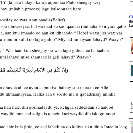
TY (la isku halayn karo), aqoontaa Pluto sheegay wey
adhay (reliable process) lagu kalsoonaan karo.
Ci
socday oo waa Aaminaadii (Belief).
il
 soo dhoweeyee, bal waxaad ka soo qaadaa (indhaha isku yara qabo
ka
na, aan kuu imaado oo aan ku idhaahdo “ Hebel waxa jira wax yar
tana xanuun kulul oo lagu gubto” Miyaad rumaysan lahayd? Waayo?
i, “ Waa taan kuu sheegay oo waa lagu gubtaa ee ha taaban
ni lahayd mise shantaad la geli lahayd? Waayo?
وَإِنَّ لَكُمْ فِي الْأَنْعَامِ لَعِبْرَةً ۖ نُّسْقِيكُم مِّ
san dhayda ah ee aynu cabno iyo halkay soo maraan ee Alle
du tilmaamaysaa. Halka aan u socdo ma is qabadsiisay iminka
a kan nuxurkii qormadaydu ye, keligaa seddexdan su’aalood
 waydid ama aad adigu is qancin kari waydid dib iskugu noqo.
shir kula jirtid, ee aad labadiina oo keliya isku tihiin Intee in leeg