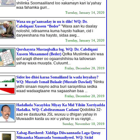
shilinka Soomaaliland loo xakamayn kari la’yahay
waa fahamka gurr...
Tuesday, January 14, 2020
Waxa uu go’aansaday in uu is dilo! WQ: Dr.
Cabdiqani Xuseen “Beder”
"Waxa aan ku daalay
noloshii, ixtiraamna kuma haysto halkan, cid i
daryeeshana ma haysto, sidaa awg...
Tuesday, January 14, 2020
Qorshaynta Mustaqbalka fog. WQ: Dr. Cabdiqani
Xuseen Muxammed (Beder)
Qofka Muslimka ahi waa
qof aragti dheer oo ogaanshihiisu ka tallowsan
yahay waxa muuqda. Culuumt...
Friday, December 20, 2019
Sidee loo dhisi karaa Somaliland la wada leeyahay?
WQ: Mustafe Ismail Bulaale (Mustafe Dawlad)
“Ninku
yidhi sinaan mayno adna buri sarayntiisa sedka
waad wadaagtaane ma sagaashan baa ...
Friday, December 20, 2019
Hadallada Nacaybku Miyay Ka Mid Yihiin Xorriyadda
Hadalka. WQ: Cabdiraxmaan Cadami
Qodobka 32-
aad ee dastuurka JSL wuxuu u dhigan yahay in
Muwaadin kasta uu xor u yahay in uu rayigii...
Sunday, November 10, 2019
Xabag-Barsheed: Xiddiga Diiwaannada Laga Qoray
Miisaanka Maansada Soomaaliyeed. WQ: Siciid