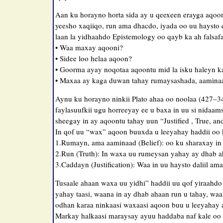
Aan ku horayno horta sida ay u qeexeen erayga aqoo
yeesho xaqiiqo, run ama dhacdo, iyada oo uu haysto
laan la yidhaahdo Epistemology oo qayb ka ah falsafa
• Waa maxay aqooni?
• Sidee loo helaa aqoon?
• Goorma ayay noqotaa aqoontu mid la isku haleyn k
• Maxaa ay kaga duwan tahay rumaysashada, aaminaad
Aynu ku horayno ninkii Plato ahaa oo noolaa (427–347
faylasuufkii ugu horreeyay ee u baxa in uu si nida
sheegay in ay aqoontu tahay uun “Justified , True, a
In qof uu “wax” aqoon buuxda u leeyahay haddii oo 
1.Rumayn, ama aaminaad (Belief): oo ku sharaxay i
2.Run (Truth): In waxa uu rumeysan yahay ay dhab aha
3.Caddayn (Justification): Waa in uu haysto daliil a
Tusaale ahaan waxa uu yidhi” haddii uu qof yiraahd
yahay taasi, waana in ay dhab ahaan run u tahay, waan
odhan karaa ninkaasi waxaasi aqoon buu u leeyahay 
Markay halkaasi maraysay ayuu haddaba naf kale oo i