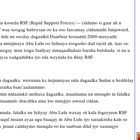
san kooxda RSF (Rapid Support Forces) — ciidamo si gaar ah u
aa xoogag hubeysan oo ka soo farcamay ciidamadii Janjaweed,
ntii uu socday dagaalkii Daarfuur horaantii 2000-meeyadii.
 muujinaya Abu Lulu oo fulinaya toogasho dad rayid ah, taas oo
heegay inuu isagu faafiyay muuqaalladaas baraha bulshada, si uu u
maysa xadgudubka iyo isla weynida ku fiday RSF.
 dagaalka, wuxuuna ka turjumayaa sida dagaalka Sudan u beddelay
xeerarka bani’aadannimo.
umin nidaamkii anshaxa dagaalka, maadaama uu muuqdo in falalka
oo maamulo shacabka ama loo muujiyo awood ciidan.
mada, falalka uu fuliyay Abu Lulu waxay sii kala fogeeyeen RSF
uqul insaan ayaa ugu baaqay in Abu Lulu iyo saraakiisha kale ee
 jiraan caddaymo muuqda oo ku saabsan dilal iyo xasuuqyo