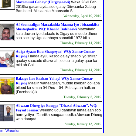
Maxamuud Gahayr (Hargeysaawi)
Waxa 28kii Feb
2019ka gacantayda soo galay Diiwaanka Xabag-
Barsheed: Miisaanka Maansada S...
Wednesday, April 10, 2019
Af Soomaaliga: Marxaladda Maanta Iyo Jiritaankiisa
Mustaqbalka. WQ: Khaalid Bulshaawi
Marxalado
kala duwan iyo dadaalo is Xigay oo muddo dheer
soo socday Ugu danbayn sanadkii 1972 kii a...
Thursday, February 14, 2019
Adiga Ayaan Kuu Shaqeeyaa! WQ: Xamse Cumar
Kujoog
Hadda ayuu kasoo galay shaqo iyo shirar
qaatay saacado dhawr ah, oo uu la galay qaar ka
mid ah Goli...
Thursday, February 14, 2019
Balaayo Loo Baahan Yahay! WQ: Xamse Cumar
Kujoog
Maalin wanaagsan, muddo kooban oo laba
bilood ku siman 04-Dec – 04- Feb ayaan halkan
(Facebook) k...
Tuesday, February 5, 2019
Abwaan Dheeg iyo Buugga “Dhaxal Abwaan”. WQ:
Faysal Jaamac
Weedho ugu danbayn lahaa aan soo
horreysiiyo: ‘Taariikh-suugaaneedka Abwaan Dheeg
waa daaqad ...
Sunday, January 13, 2019
re Wararka