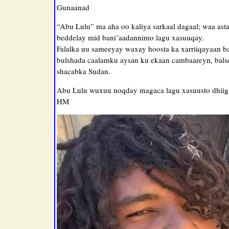
Gunaanad
“Abu Lulu” ma aha oo kaliya sarkaal dagaal; waa asta
beddelay mid bani’aadannimo lagu xasuuqay.
Falalka uu sameeyay waxay hoosta ka xarriiqayaan ba
bulshada caalamku aysan ku ekaan cambaareyn, balse
shacabka Sudan.
Abu Lulu wuxuu noqday magaca lagu xasuusto dhiigg
HM