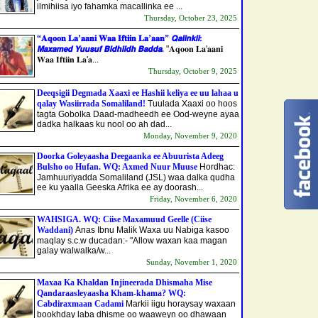
ilmihiisa iyo fahamka macallinka ee ...
Thursday, October 23, 2025
“𝐀𝐪𝐨𝐨𝐧 𝐋𝐚’𝐚𝐚𝐧𝐢 𝐖𝐚𝐚 𝐈𝐟𝐭𝐢𝐢𝐧 𝐋𝐚’𝐚𝐚𝐧” 𝙌𝙖𝙡𝙞𝙣𝙠𝙞𝙞:
𝙈𝙖𝙭𝙖𝙢𝙚𝙙 𝙔𝙪𝙪𝙨𝙪𝙛 𝘽𝙞𝙙𝙝𝙞𝙞𝙙𝙝 𝘽𝙖𝙙𝙙𝙖.
"𝐀𝐪𝐨𝐨𝐧 𝐋𝐚'𝐚𝐚𝐧𝐢
𝐖𝐚𝐚 𝐈𝐟𝐭𝐢𝐢𝐧 𝐋𝐚'𝐚...
Thursday, October 9, 2025
Deeqsigii Degmada Xaaxi ee Hashii keliya ee uu lahaa u
qalay Wasiirrada Somaliland!
Tuulada Xaaxi oo hoos
tagta Gobolka Daad-madheedh ee Ood-weyne ayaa
dadka halkaas ku nool oo ah dad...
Monday, November 9, 2020
Doorka Goleyaasha Deegaanka ee Abuurista Adeeg
Bulsho oo Hufan. WQ: Axmed Nuur Muuse
Hordhac:
Jamhuuriyadda Somaliland (JSL) waa dalka qudha
ee ku yaalla Geeska Afrika ee ay doorash...
Friday, November 6, 2020
WAHSIGA. WQ: Ciise Maxamuud Geelle (Ciise
Waddani)
Anas Ibnu Malik Waxa uu Nabiga kasoo
maqlay s.c.w ducadan:- "Allow waxan kaa magan
galay walwalka/w...
Sunday, November 1, 2020
Maxaa Ka Khaldan Injineerada Dhismaha Mise
Qandaraasleyaasha Kham-khama? WQ:
Cabdiraxmaan Cadami
Markii iigu horaysay waxaan
bookhday laba dhisme oo waaweyn oo dhawaan