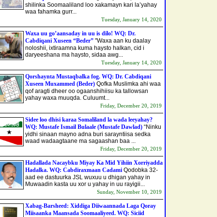
shilinka Soomaaliland loo xakamayn kari la’yahay
waa fahamka gurr...
Tuesday, January 14, 2020
Waxa uu go’aansaday in uu is dilo! WQ: Dr.
Cabdiqani Xuseen “Beder”
"Waxa aan ku daalay
noloshii, ixtiraamna kuma haysto halkan, cid i
daryeeshana ma haysto, sidaa awg...
Tuesday, January 14, 2020
Qorshaynta Mustaqbalka fog. WQ: Dr. Cabdiqani
Xuseen Muxammed (Beder)
Qofka Muslimka ahi waa
qof aragti dheer oo ogaanshihiisu ka tallowsan
yahay waxa muuqda. Culuumt...
Friday, December 20, 2019
Sidee loo dhisi karaa Somaliland la wada leeyahay?
WQ: Mustafe Ismail Bulaale (Mustafe Dawlad)
“Ninku
yidhi sinaan mayno adna buri sarayntiisa sedka
waad wadaagtaane ma sagaashan baa ...
Friday, December 20, 2019
Hadallada Nacaybku Miyay Ka Mid Yihiin Xorriyadda
Hadalka. WQ: Cabdiraxmaan Cadami
Qodobka 32-
aad ee dastuurka JSL wuxuu u dhigan yahay in
Muwaadin kasta uu xor u yahay in uu rayigii...
Sunday, November 10, 2019
Xabag-Barsheed: Xiddiga Diiwaannada Laga Qoray
Miisaanka Maansada Soomaaliyeed. WQ: Siciid