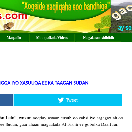
Maqaallo
Muuqaallada/Videos
Na gala soo xidhiidh
IGGA IYO XASUUQA EE KA TAAGAN SUDAN
Tweet
Abu Lulu”, wuxuu noqday astaan cusub oo cabsi iyo argagax ah oo
 ee Sudan, gaar ahaan magaalada Al-Fashir ee gobolka Daarfuur.