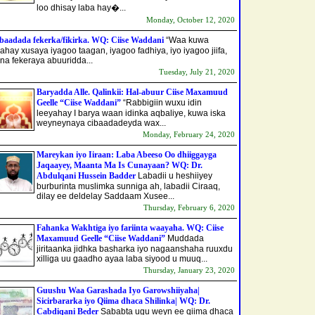
loo dhisay laba hay�...
Monday, October 12, 2020
baadada fekerka/fikirka. WQ: Ciise Waddani
“Waa kuwa
aahay xusaya iyagoo taagan, iyagoo fadhiya, iyo iyagoo jiifa,
na fekeraya abuuridda...
Tuesday, July 21, 2020
Baryadda Alle. Qalinkii: Hal-abuur Ciise Maxamuud
Geelle “Ciise Waddani”
“Rabbigiin wuxu idin
leeyahay I barya waan idinka aqbaliye, kuwa iska
weyneynaya cibaadadeyda wax...
Monday, February 24, 2020
Mareykan iyo Iiraan: Laba Abeeso Oo dhiiggayga
Jaqaayey, Maanta Ma Is Cunayaan? WQ: Dr.
Abdulqani Hussein Badder
Labadii u heshiiyey
burburinta muslimka sunniga ah, labadii Ciraaq,
dilay ee deldelay Saddaam Xusee...
Thursday, February 6, 2020
Fahanka Wakhtiga iyo fariinta waayaha. WQ: Ciise
Maxamuud Geelle “Ciise Waddani”
Muddada
jiritaanka jidhka basharka iyo nagaanshaha ruuxdu
xilliga uu gaadho ayaa laba siyood u muuq...
Thursday, January 23, 2020
Guushu Waa Garashada Iyo Garowshiiyaha|
Sicirbararka iyo Qiima dhaca Shilinka| WQ: Dr.
Cabdiqani Beder
Sababta ugu weyn ee qiima dhaca