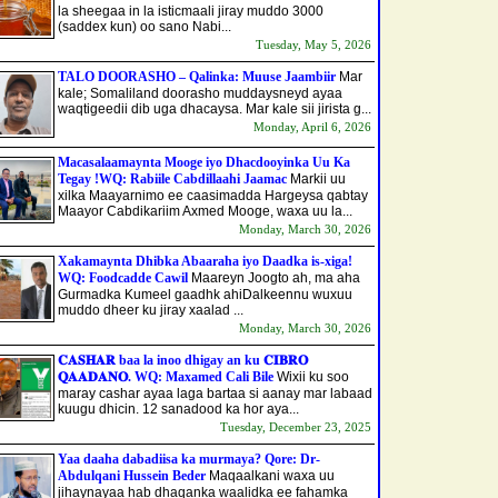
la sheegaa in la isticmaali jiray muddo 3000
(saddex kun) oo sano Nabi...
Tuesday, May 5, 2026
TALO DOORASHO – Qalinka: Muuse Jaambiir
Mar
kale; Somaliland doorasho muddaysneyd ayaa
waqtigeedii dib uga dhacaysa. Mar kale sii jirista g...
Monday, April 6, 2026
Macasalaamaynta Mooge iyo Dhacdooyinka Uu Ka
Tegay !WQ: Rabiile Cabdillaahi Jaamac
Markii uu
xilka Maayarnimo ee caasimadda Hargeysa qabtay
Maayor Cabdikariim Axmed Mooge, waxa uu la...
Monday, March 30, 2026
Xakamaynta Dhibka Abaaraha iyo Daadka is-xiga!
WQ: Foodcadde Cawil
Maareyn Joogto ah, ma aha
Gurmadka Kumeel gaadhk ahi​Dalkeennu wuxuu
muddo dheer ku jiray xaalad ...
Monday, March 30, 2026
𝐂𝐀𝐒𝐇𝐀𝐑 baa la inoo dhigay an ku 𝐂𝐈𝐁𝐑𝐎
𝐐𝐀𝐀𝐃𝐀𝐍𝐎. WQ: Maxamed Cali Bile
Wixii ku soo
maray cashar ayaa laga bartaa si aanay mar labaad
kuugu dhicin. 12 sanadood ka hor aya...
Tuesday, December 23, 2025
Yaa daaha dabadiisa ka murmaya? Qore: Dr-
Abdulqani Hussein Beder
Maqaalkani waxa uu
jihaynayaa hab dhaqanka waalidka ee fahamka