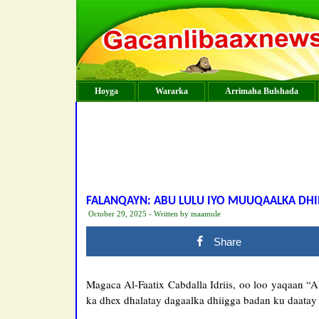
Hoyga
Wararka
Arrimaha Bulshada
FALANQAYN: ABU LULU IYO MUUQAALKA DHI
October 29, 2025 - Written by maamule
Share
Magaca Al-Faatix Cabdalla Idriis, oo loo yaqaan “
ka dhex dhalatay dagaalka dhiigga badan ku daatay