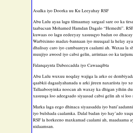
Asalka iyo Doorka uu Ku Leeyahay RSF
Abu Lulu ayaa lagu tilmaamay sargaal sare oo ka tir
taabacsan Mohamed Hamdan Dagalo “Hemedti”. RSF w
kuwaas oo lagu eedeeyay xasuuqyo badan oo dhacay i
Warbixinno madax-bannaan iyo muuqaal la helay ayaa
dhalisay caro iyo cambaareyn caalami ah. Waxaa la s
muujiyo awood iyo cabsi gelin, arrintaas oo ka tarju
Falanqaynta Dabeecadda iyo Cawaaqibta
Abu Lulu wuxuu noqday wajiga la arko ee dembiyada
qaabkii dagaalyahanada u arki jireen naxariista iyo 
Tallaabooyinka noocan ah waxay ka dhigan yihiin d
xasuuqa loo adeegsado siyaasad cabsi gelin ah si l
Marka laga eego dhinaca siyaasadda iyo bani’aadanni
iyo bulshada caalamka. Dalal badan iyo hay’ado xuqu
RSF la horkeeno maxkamad caalami ah, maadaama ay
nidaamsan.