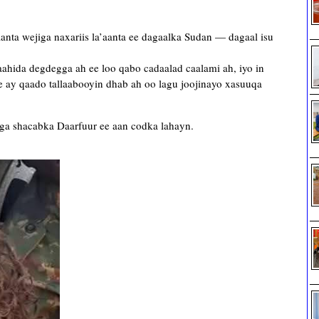
anta wejiga naxariis la’aanta ee dagaalka Sudan — dagaal isu
ahida degdegga ah ee loo qabo cadaalad caalami ah, iyo in
 ay qaado tallaabooyin dhab ah oo lagu joojinayo xasuuqa
a shacabka Daarfuur ee aan codka lahayn.